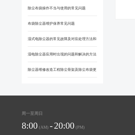
除尘布袋操作不当与使用的常见问题
布袋除尘器维护保养常见问题
湿式电除尘器的常见故障及对应处理方法和
防范措施？
湿电除尘器应用时出现的问题和解决的方法
除尘器维修改造工程除尘骨架及除尘布袋更
换知识
周一至周日
8:00
-
20:00
(AM)
(PM)