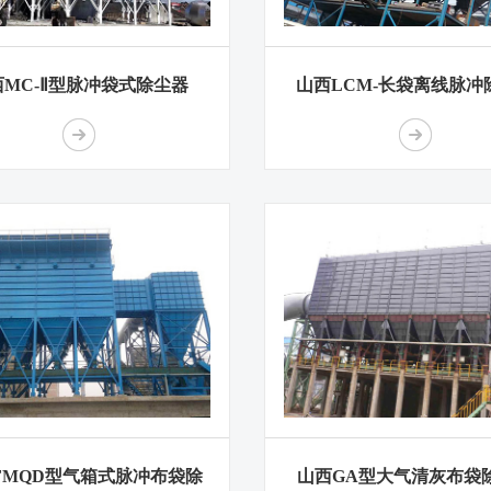
西MC-Ⅱ型脉冲袋式除尘器
山西LCM-长袋离线脉冲
FMQD型气箱式脉冲布袋除
山西GA型大气清灰布袋