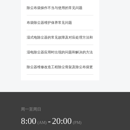
除尘布袋操作不当与使用的常见问题
布袋除尘器维护保养常见问题
湿式电除尘器的常见故障及对应处理方法和
防范措施？
湿电除尘器应用时出现的问题和解决的方法
除尘器维修改造工程除尘骨架及除尘布袋更
换知识
周一至周日
8:00
-
20:00
(AM)
(PM)